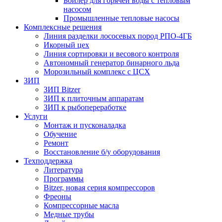
Бойлер для горячей воды с тепловым
насосом
Промышленные тепловые насосы
Комплексные решения
Линия разделки лососевых пород РПО-4ГБ
Икорный цех
Линия сортировки и весового контроля
Автономный генератор бинарного льда
Морозильный комплекс с ЦСХ
ЗИП
ЗИП Bitzer
ЗИП к плиточным аппаратам
ЗИП к рыбопереработке
Услуги
Монтаж и пусконаладка
Обучение
Ремонт
Восстановление б/у оборудования
Техподдержка
Литература
Программы
Bitzer, новая серия компрессоров
Фреоны
Компрессорные масла
Медные трубы