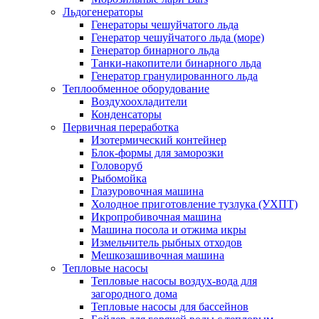
Льдогенераторы
Генераторы чешуйчатого льда
Генератор чешуйчатого льда (море)
Генератор бинарного льда
Танки-накопители бинарного льда
Генератор гранулированного льда
Теплообменное оборудование
Воздухоохладители
Конденсаторы
Первичная переработка
Изотермический контейнер
Блок-формы для заморозки
Головоруб
Рыбомойка
Глазуровочная машина
Холодное приготовление тузлука (УХПТ)
Икропробивочная машина
Машина посола и отжима икры
Измельчитель рыбных отходов
Мешкозашивочная машина
Тепловые насосы
Тепловые насосы воздух-вода для
загородного дома
Тепловые насосы для бассейнов