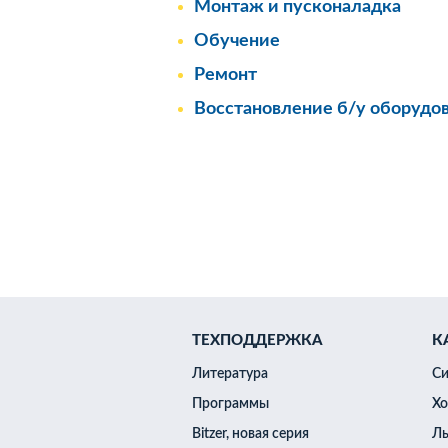
Монтаж и пусконаладка
Генератор бинарн
Танки-накопители
Обучение
Генератор гранул
Ремонт
Восстановление б/у оборудо
Воздухоохладите
Изотермический 
Блок-формы для 
Головоруб
Рыбомо
Глазуровочная ма
ТЕХПОДДЕРЖКА
К
Холодное пригото
(УХПТ)
Литература
Си
Икропробивочная
Машина посола и
Программы
Хо
Измельчитель ры
Мешкозашивочна
Bitzer, новая серия
Ль