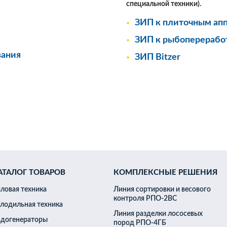
ого льда
специальной техники).
 бинарного льда
ированного льда
ЗИП к плиточным ап
ЗИП к рыбоперерабо
вания
ЗИП Bitzer
ли
Конденсаторы
контейнер
заморозки
йка
шина
АТАЛОГ ТОВАРОВ
КОМПЛЕКСНЫЕ РЕШЕНИЯ
вление тузлука
ловая техника
Линия сортировки и весового
 машина
контроля РПО-2ВС
 отжима икры
лодильная техника
бных отходов
Линия разделки лососевых
я машина
догенераторы
пород РПО-4ГБ