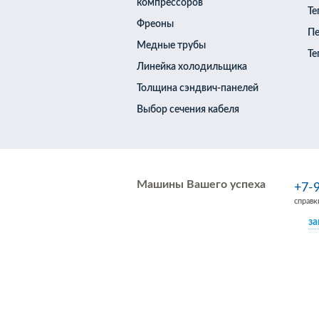
компрессоров
Те
Фреоны
Пе
Медные трубы
Те
Тепловые насосы 
Линейка холодильщика
загородного дома
Толщина сэндвич-панелей
Тепловые насосы 
Бойлер для горяч
Выбор сечения кабеля
насосом
Промышленные те
Машины Вашего успеха
+7-
справк
за
Политика обработки персональных данных
© 2010-2026 ООО "Холодотехника"
Копирование материала с сайта запрещено б