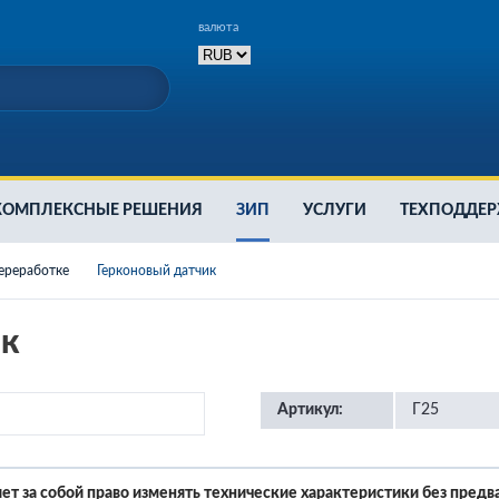
валюта
КОМПЛЕКСНЫЕ РЕШЕНИЯ
ЗИП
УСЛУГИ
ТЕХПОДДЕ
ереработке
Герконовый датчик
ик
аторы
Артикул:
Г25
 станции
ет за собой право изменять технические характеристики без предв