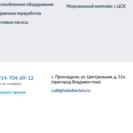
плообменное оборудование
Морозильный комплекс с ЦСХ
рвичная переработка
пловые насосы
воздух-вода для
для бассейнов
ей воды с тепловым
пловые насосы
с. Прохладное, ул. Центральная, д. 51а
914-704-69-12
(пригород Владивостока)
и по телефону
cold@holodtechno.ru
казать звонок
Информация о публичной оферте
Разработка сайта -
Студия Кефирок
ез согласия администрации.
2017 год