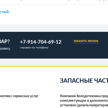
е плиточные
астей
 плиточные
 контейнеров
заморозки
розка
ладов
ВАР?
заказать звонок
+7-914-704-69-12
ладов
грегаты
справки по телефону
заявку.
ости (чиллеры)
er
ри
овки
яторные
 Bars
ЗАПАСНЫЕ ЧАС
мплекс сервисных услуг
Компания Холодотехника пред
комплектующих и дополнител
чатого льда
установок (дизельгенераторов
того льда (море)