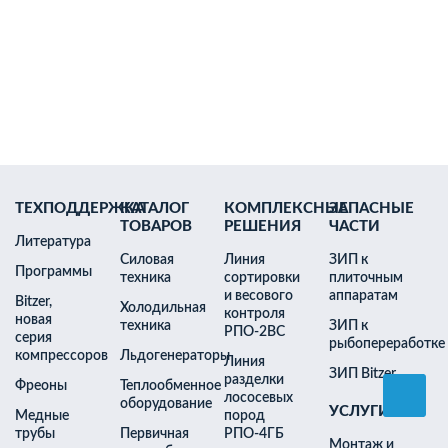
Генератор чешуйчатого льда (море)
Генератор бинарного льда
Танки-накопители бинарного льда
Генератор гранулированного льда
Воздухоохладители
Конденсаторы
ТЕХПОДДЕРЖКА
КАТАЛОГ
КОМПЛЕКСНЫЕ
ЗАПАСНЫЕ
ТОВАРОВ
РЕШЕНИЯ
ЧАСТИ
Литература
Силовая
Линия
ЗИП к
Программы
техника
сортировки
плиточным
Изотермический контейнер
и весового
аппаратам
Bitzer,
Холодильная
Блок-формы для заморозки
контроля
новая
техника
ЗИП к
Головоруб
Рыбомойка
РПО-2ВС
серия
рыбопереработке
Глазуровочная машина
компрессоров
Льдогенераторы
Холодное приготовление тузлука
Линия
ЗИП Bitzer
(УХПТ)
разделки
Фреоны
Теплообменное
Икропробивочная машина
лососевых
оборудование
УСЛУГИ
Машина посола и отжима икры
Медные
пород
Измельчитель рыбных отходов
трубы
Первичная
РПО-4ГБ
Монтаж и
Мешкозашивочная машина