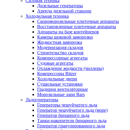
Силовая техника
Дизельные генераторы
Аренда дизельной станции
Холодильная техника
Cкороморозильные плиточные аппараты
Восстановленные плиточные аппараты
Аппараты на базе контейнеров
Камеры шоковой заморозки
Жидкостная заморозка
Модернизация складов
Строительство складов
Компрессорные агрегаты
Судовые агрегаты
Охлаждение жидкости (чиллеры)
Компрессоры Bitzer
Холодильные двери
Сушильные установки
Градирни вентиляторные
Морозильные лари Bars
Льдогенераторы
Генераторы чешуйчатого льда
Генератор чешуйчатого льда (море)
Генератор бинарного льда
Танки-накопители бинарного льда
Генератор гранулированного льда