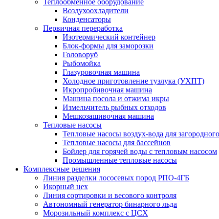
Теплообменное оборудование
Воздухоохладители
Конденсаторы
Первичная переработка
Изотермический контейнер
Блок-формы для заморозки
Головоруб
Рыбомойка
Глазуровочная машина
Холодное приготовление тузлука (УХПТ)
Икропробивочная машина
Машина посола и отжима икры
Измельчитель рыбных отходов
Мешкозашивочная машина
Тепловые насосы
Тепловые насосы воздух-вода для загородног
Тепловые насосы для бассейнов
Бойлер для горячей воды с тепловым насосом
Промышленные тепловые насосы
Комплексные решения
Линия разделки лососевых пород РПО-4ГБ
Икорный цех
Линия сортировки и весового контроля
Автономный генератор бинарного льда
Морозильный комплекс с ЦСХ