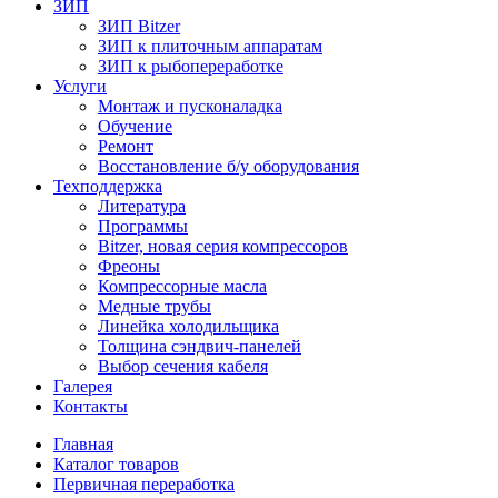
ЗИП
ЗИП Bitzer
ЗИП к плиточным аппаратам
ЗИП к рыбопереработке
Услуги
Монтаж и пусконаладка
Обучение
Ремонт
Восстановление б/у оборудования
Техподдержка
Литература
Программы
Bitzer, новая серия компрессоров
Фреоны
Компрессорные масла
Медные трубы
Линейка холодильщика
Толщина сэндвич-панелей
Выбор сечения кабеля
Галерея
Контакты
Главная
Каталог товаров
Первичная переработка