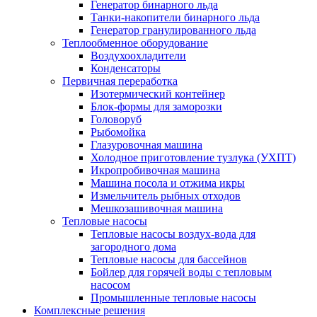
Генератор бинарного льда
Танки-накопители бинарного льда
Генератор гранулированного льда
Теплообменное оборудование
Воздухоохладители
Конденсаторы
Первичная переработка
Изотермический контейнер
Блок-формы для заморозки
Головоруб
Рыбомойка
Глазуровочная машина
Холодное приготовление тузлука (УХПТ)
Икропробивочная машина
Машина посола и отжима икры
Измельчитель рыбных отходов
Мешкозашивочная машина
Тепловые насосы
Тепловые насосы воздух-вода для
загородного дома
Тепловые насосы для бассейнов
Бойлер для горячей воды с тепловым
насосом
Промышленные тепловые насосы
Комплексные решения