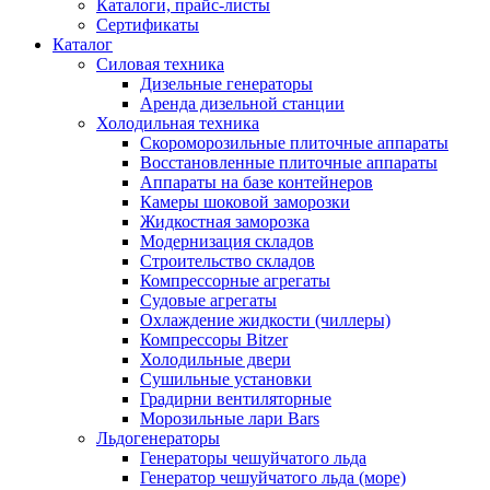
Каталоги, прайс-листы
Сертификаты
Каталог
Силовая техника
Дизельные генераторы
Аренда дизельной станции
Холодильная техника
Cкороморозильные плиточные аппараты
Восстановленные плиточные аппараты
Аппараты на базе контейнеров
Камеры шоковой заморозки
Жидкостная заморозка
Модернизация складов
Строительство складов
Компрессорные агрегаты
Судовые агрегаты
Охлаждение жидкости (чиллеры)
Компрессоры Bitzer
Холодильные двери
Сушильные установки
Градирни вентиляторные
Морозильные лари Bars
Льдогенераторы
Генераторы чешуйчатого льда
Генератор чешуйчатого льда (море)