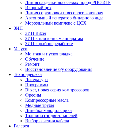
Линия разделки лососевых пород РПО-4ГБ
Икорный цех
Линия сортировки и весового контроля
Автономный генератор бинарного льда
Морозильный комплекс с ЦСХ
ЗИП
ЗИП Bitzer
ЗИП к плиточным аппаратам
ЗИП к рыбопереработке
Услуги
Монтаж и пусконаладка
Обучение
Ремонт
Восстановление б/у оборудования
Техподдержка
Литература
Программы
Bitzer, новая серия компрессоров
Фреоны
Компрессорные масла
Медные трубы
Линейка холодильщика
Толщина сэндвич-панелей
Выбор сечения кабеля
Галерея