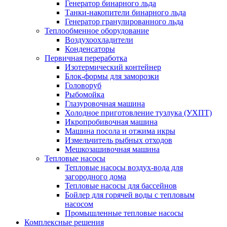
Генератор бинарного льда
Танки-накопители бинарного льда
Генератор гранулированного льда
Теплообменное оборудование
Воздухоохладители
Конденсаторы
Первичная переработка
Изотермический контейнер
Блок-формы для заморозки
Головоруб
Рыбомойка
Глазуровочная машина
Холодное приготовление тузлука (УХПТ)
Икропробивочная машина
Машина посола и отжима икры
Измельчитель рыбных отходов
Мешкозашивочная машина
Тепловые насосы
Тепловые насосы воздух-вода для
загородного дома
Тепловые насосы для бассейнов
Бойлер для горячей воды с тепловым
насосом
Промышленные тепловые насосы
Комплексные решения