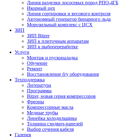
Линия разделки лососевых пород РПО-4ГБ
Икорный цех
Линия сортировки и весового контроля
Автономный генератор бинарного льда
Морозильный комплекс с ЦСХ
ЗИП
ЗИП Bitzer
ЗИП к плиточным аппаратам
ЗИП к рыбопереработке
Услуги
Монтаж и пусконаладка
Обучение
Ремонт
Восстановление б/у оборудования
Техподдержка
Литература
Программы
Bitzer, новая серия компрессоров
Фреоны
Компрессорные масла
Медные трубы
Линейка холодильщика
Толщина сэндвич-панелей
Выбор сечения кабеля
Галерея