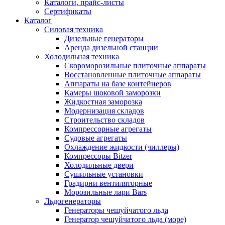
Каталоги, прайс-листы
Сертификаты
Каталог
Силовая техника
Дизельные генераторы
Аренда дизельной станции
Холодильная техника
Cкороморозильные плиточные аппараты
Восстановленные плиточные аппараты
Аппараты на базе контейнеров
Камеры шоковой заморозки
Жидкостная заморозка
Модернизация складов
Строительство складов
Компрессорные агрегаты
Судовые агрегаты
Охлаждение жидкости (чиллеры)
Компрессоры Bitzer
Холодильные двери
Сушильные установки
Градирни вентиляторные
Морозильные лари Bars
Льдогенераторы
Генераторы чешуйчатого льда
Генератор чешуйчатого льда (море)