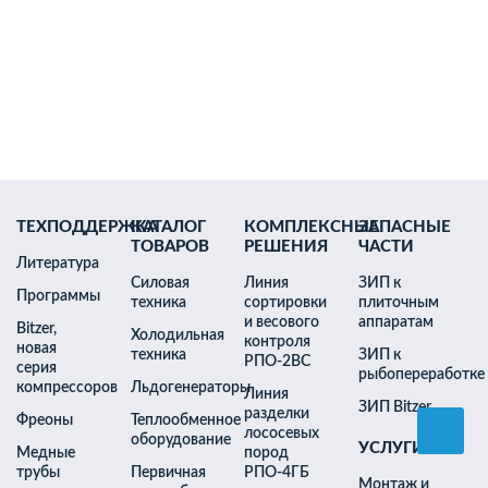
Генератор чешуйчатого льда (море)
Генератор бинарного льда
Танки-накопители бинарного льда
Генератор гранулированного льда
Воздухоохладители
Конденсаторы
ТЕХПОДДЕРЖКА
КАТАЛОГ
КОМПЛЕКСНЫЕ
ЗАПАСНЫЕ
ТОВАРОВ
РЕШЕНИЯ
ЧАСТИ
Литература
Силовая
Линия
ЗИП к
Программы
техника
сортировки
плиточным
Изотермический контейнер
и весового
аппаратам
Bitzer,
Холодильная
Блок-формы для заморозки
контроля
новая
техника
ЗИП к
Головоруб
Рыбомойка
РПО-2ВС
серия
рыбопереработке
Глазуровочная машина
компрессоров
Льдогенераторы
Холодное приготовление тузлука
Линия
ЗИП Bitzer
(УХПТ)
разделки
Фреоны
Теплообменное
Икропробивочная машина
лососевых
оборудование
УСЛУГИ
Машина посола и отжима икры
Медные
пород
Измельчитель рыбных отходов
трубы
Первичная
РПО-4ГБ
Монтаж и
Мешкозашивочная машина