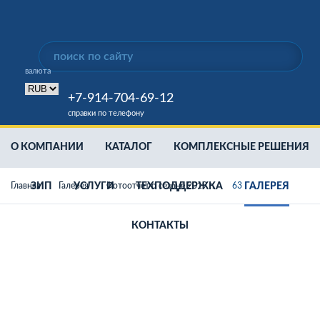
валюта
+7-914-704-69-12
справки по телефону
О КОМПАНИИ
КАТАЛОГ
КОМПЛЕКСНЫЕ РЕШЕНИЯ
Главная
ЗИП
Галерея
УСЛУГИ
Фотоотчет о сезоне 2019 г.
ТЕХПОДДЕРЖКА
63
ГАЛЕРЕЯ
КОНТАКТЫ
Дизельные генераторы
Аренда дизельной станции