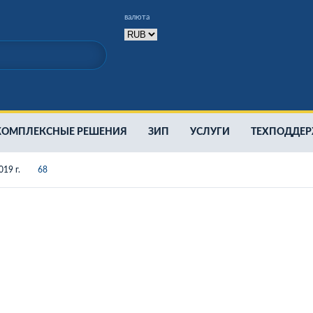
валюта
КОМПЛЕКСНЫЕ РЕШЕНИЯ
ЗИП
УСЛУГИ
ТЕХПОДДЕ
19 г.
68
Аренда дизельной станции
очные аппараты
Восстановленные плиточные аппараты
Аппар
зки
Жидкостная заморозка
Модернизация складов
Строит