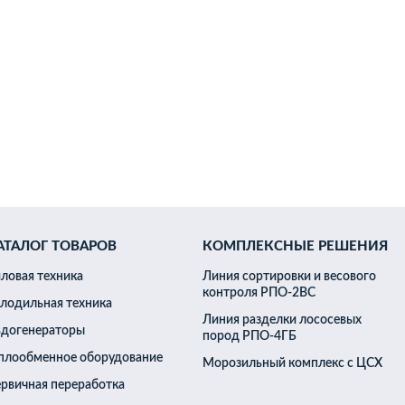
Судовые агрегаты
Охлаждение жидкости (чиллеры)
Компр
ушильные установки
Градирни вентиляторные
Морозильные 
 льда
Генератор чешуйчатого льда (море)
Генератор бинарног
ного льда
Генератор гранулированного льда
онденсаторы
АТАЛОГ ТОВАРОВ
КОМПЛЕКСНЫЕ РЕШЕНИЯ
ловая техника
Линия сортировки и весового
контроля РПО-2ВС
нер
Блок-формы для заморозки
Головоруб
Рыбомойка
Г
лодильная техника
 тузлука (УХПТ)
Икропробивочная машина
Машина посола и
Линия разделки лососевых
догенераторы
пород РПО-4ГБ
тходов
Мешкозашивочная машина
плообменное оборудование
Морозильный комплекс с ЦСХ
рвичная переработка