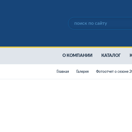
О КОМПАНИИ
КАТАЛОГ
Главная
Галерея
Фотоотчет о сезоне 20
Дизельные генераторы
Cкороморозильные плит
Камеры шоковой заморо