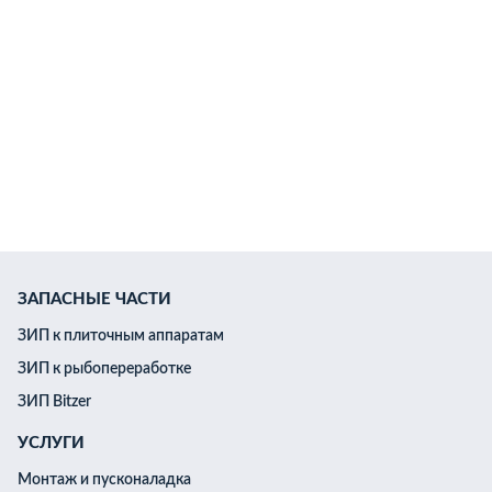
ессоры Bitzer
лари Bars
о льда
ЗАПАСНЫЕ ЧАСТИ
ЗИП к плиточным аппаратам
лазуровочная машина
ЗИП к рыбопереработке
 отжима икры
ЗИП Bitzer
УСЛУГИ
Монтаж и пусконаладка