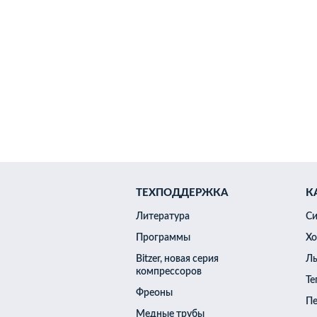
Компрессорные агрегаты
Холодильные двери
С
Генераторы чешуйчатого
Танки-накопители бинар
Воздухоохладители
К
ТЕХПОДДЕРЖКА
К
Литература
Си
Изотермический контей
Программы
Хо
Холодное приготовление
Bitzer, новая серия
Ль
Измельчитель рыбных о
компрессоров
Те
Фреоны
Пе
Медные трубы