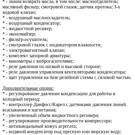
* - линия возврата масла, в том числе: маслоотделитель;
масляный фильтр; смотровой глазок; датчик протока; 3-х
ходовой клапан;
* - воздушный маслоохладитель;
* - воздушный конденсатор;
* - жидкостной ресивер;
* - экономайзер;
* - фильтр-осушитель;
* - смотровой глазок с индикатором влажности;
* - электромагнитный клапан;
* - комплект запорной арматуры;
* - манометры с виброгасителями;
* - реле давления по низкой и высокой стороне;
* - реле давления управления вентиляторами конденсатора;
* - щит управления на базе релейной схемы с силовой частью.
Дополнительные опции:
* - регулирование давление конденсации для работы в
холодный период;
* - контроллер Данфосс/Карел с датчиками давления линий
всасывания и нагнетания;
* - увеличенный объем жидкостного ресивера;
* - регулирование производительности компрессора;
* - антивандальный кожух агрегата;
* - водяной конденсатор под пресную или морскую воду;