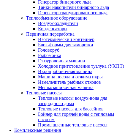
Генератор бинарного льда
Танки-накопители бинарного льда
Генератор гранулированного льда
Теплообменное оборудование
Воздухоохладители
Конденсаторы
Первичная переработка
Изотермический контейнер
Блок-формы для заморозки
Головоруб
Рыбомойка
Глазуровочная машина
Холодное приготовление тузлука (УХПТ)
Икропробивочная машина
Машина посола и отжима икры
Измельчитель рыбных отходов
Мешкозашивочная машина
Тепловые насосы
Тепловые насосы воздух-вода для
загородного дома
Тепловые насосы для бассейнов
Бойлер для горячей воды с тепловым
насосом
Промышленные тепловые насосы
Комплексные решения