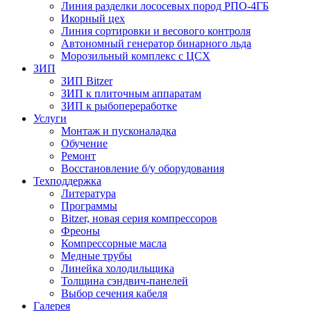
Линия разделки лососевых пород РПО-4ГБ
Икорный цех
Линия сортировки и весового контроля
Автономный генератор бинарного льда
Морозильный комплекс с ЦСХ
ЗИП
ЗИП Bitzer
ЗИП к плиточным аппаратам
ЗИП к рыбопереработке
Услуги
Монтаж и пусконаладка
Обучение
Ремонт
Восстановление б/у оборудования
Техподдержка
Литература
Программы
Bitzer, новая серия компрессоров
Фреоны
Компрессорные масла
Медные трубы
Линейка холодильщика
Толщина сэндвич-панелей
Выбор сечения кабеля
Галерея