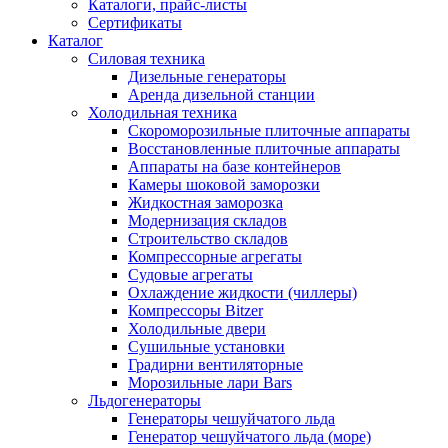
Каталоги, прайс-листы
Сертификаты
Каталог
Силовая техника
Дизельные генераторы
Аренда дизельной станции
Холодильная техника
Cкороморозильные плиточные аппараты
Восстановленные плиточные аппараты
Аппараты на базе контейнеров
Камеры шоковой заморозки
Жидкостная заморозка
Модернизация складов
Строительство складов
Компрессорные агрегаты
Судовые агрегаты
Охлаждение жидкости (чиллеры)
Компрессоры Bitzer
Холодильные двери
Сушильные установки
Градирни вентиляторные
Морозильные лари Bars
Льдогенераторы
Генераторы чешуйчатого льда
Генератор чешуйчатого льда (море)