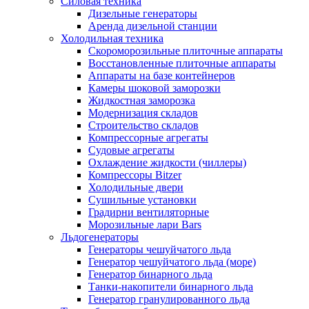
Силовая техника
Дизельные генераторы
Аренда дизельной станции
Холодильная техника
Cкороморозильные плиточные аппараты
Восстановленные плиточные аппараты
Аппараты на базе контейнеров
Камеры шоковой заморозки
Жидкостная заморозка
Модернизация складов
Строительство складов
Компрессорные агрегаты
Судовые агрегаты
Охлаждение жидкости (чиллеры)
Компрессоры Bitzer
Холодильные двери
Сушильные установки
Градирни вентиляторные
Морозильные лари Bars
Льдогенераторы
Генераторы чешуйчатого льда
Генератор чешуйчатого льда (море)
Генератор бинарного льда
Танки-накопители бинарного льда
Генератор гранулированного льда