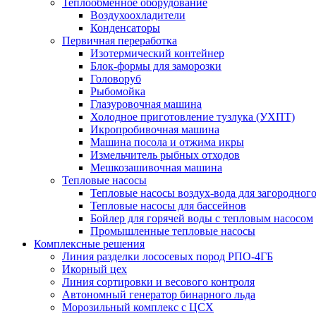
Теплообменное оборудование
Воздухоохладители
Конденсаторы
Первичная переработка
Изотермический контейнер
Блок-формы для заморозки
Головоруб
Рыбомойка
Глазуровочная машина
Холодное приготовление тузлука (УХПТ)
Икропробивочная машина
Машина посола и отжима икры
Измельчитель рыбных отходов
Мешкозашивочная машина
Тепловые насосы
Тепловые насосы воздух-вода для загородног
Тепловые насосы для бассейнов
Бойлер для горячей воды с тепловым насосом
Промышленные тепловые насосы
Комплексные решения
Линия разделки лососевых пород РПО-4ГБ
Икорный цех
Линия сортировки и весового контроля
Автономный генератор бинарного льда
Морозильный комплекс с ЦСХ