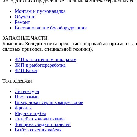
Холодотехника предоставляет полный комплекс сервисных усл
Монтаж и пусконаладка
Обучение
Ремонт
Восстановление б/у оборудования
ЗАПАСНЫЕ ЧАСТИ
Компания Холодотехника предлагает широкий ассортимент запч
силовых приводов, специальной техники).
ЗИП к плиточным аппаратам
ЗИП к рыбопереработке
ЗИП Bitzer
Техподдержка
Литература
Программы
Bitzer, новая серия компрессоров
Фреоны
Медные трубы
Линейка холодильщика
Толщина сэндвич-панелей
Выбор сечения кабеля