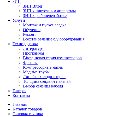
ЗИП
ЗИП Bitzer
ЗИП к плиточным аппаратам
ЗИП к рыбопереработке
Услуги
Монтаж и пусконаладка
Обучение
Ремонт
Восстановление б/у оборудования
Техподдержка
Литература
Программы
Bitzer, новая серия компрессоров
Фреоны
Компрессорные масла
Медные трубы
Линейка холодильщика
Толщина сэндвич-панелей
Выбор сечения кабеля
Галерея
Контакты
Главная
Каталог товаров
Силовая техника