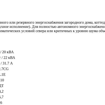
ного или резервного энергоснабжения загородного дома, коттед
жухное исполнение). Для полностью автономного энергоснабжен
лиматических условий севера или критичных к уровню шума объ
 / 20 кВА
т / 22 кВА
 / 31.7 А
2.7CG
L1E
110
ДТ
4,2
5,7
6