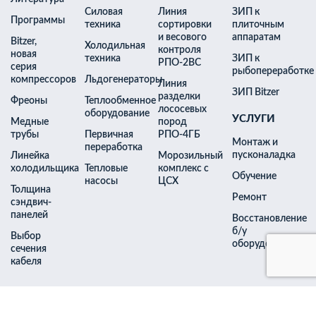
Силовая
Линия
ЗИП к
Программы
техника
сортировки
плиточным
и весового
аппаратам
Bitzer,
Холодильная
контроля
новая
техника
ЗИП к
РПО-2ВС
серия
рыбопереработке
компрессоров
Льдогенераторы
Линия
ЗИП Bitzer
разделки
Фреоны
Теплообменное
лососевых
оборудование
УСЛУГИ
Медные
пород
трубы
Первичная
РПО-4ГБ
Монтаж и
переработка
пусконаладка
Линейка
Морозильный
холодильщика
Тепловые
комплекс с
Обучение
насосы
ЦСХ
Толщина
Ремонт
сэндвич-
панелей
Восстановление
б/у
Выбор
оборудования
сечения
кабеля