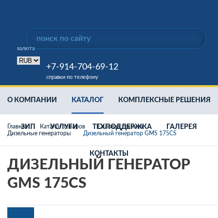
валюта
+7-914-704-69-12
справки по телефону
О КОМПАНИИ
КАТАЛОГ
КОМПЛЕКСНЫЕ РЕШЕНИЯ
Главная
ЗИП
Каталог товаров
УСЛУГИ
ТЕХПОДДЕРЖКА
Силовая техника
ГАЛЕРЕЯ
Дизельные генераторы
Дизельный генератор GMS 175CS
КОНТАКТЫ
ДИЗЕЛЬНЫЙ ГЕНЕРАТОР
GMS 175CS
Дизельные генераторы
Аренда дизельной станции