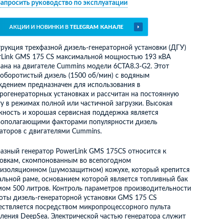
Запросить руководство по эксплуатации
Генератор чешуйчатого льда (море)
Генератор бинарного льда
Танки-накопители бинарного льда
АКЦИИ И НОВИНКИ В
TELEGRAM КАНАЛЕ
Генератор гранулированного льда
рукция трехфазной дизель-генераторной установки (ДГУ)
rLink GMS 175 CS максимальной мощностью 193 кВА
ана на двигателе Cummins модели 6CTA8.3-G2. Этот
оборотистый дизель (1500 об/мин) с водяным
дением предназначен для использования в
Воздухоохладители
Конденсаторы
рогенераторных установках и рассчитан на постоянную
у в режимах полной или частичной загрузки. Высокая
ность и хорошая сервисная поддержка является
вополагающими факторами популярности дизель
аторов с двигателями Cummins.
Изотермический контейнер
азный генератор PowerLink GMS 175CS относится к
Блок-формы для заморозки
Головоруб
Рыбомойка
новкам, скомпонованным во всепогодном
Глазуровочная машина
изоляционном (шумозащитном) кожухе, который крепится
Холодное приготовление тузлука
альной раме, основанием которой является топливный бак
(УХПТ)
ом 500 литров. Контроль параметров производительности
Икропробивочная машина
оты дизель-генераторной установки GMS 175 CS
Машина посола и отжима икры
ествляется посредством микропроцессорного пульта
Измельчитель рыбных отходов
ления DeepSea. Электрической частью генератора служит
Мешкозашивочная машина