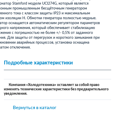
рнатор Stamford модели UCI274G, который является
ронным промышленным бесщёточным генератором
енного тока с классом защиты IP23 и максимальным
ом изоляции H. Обмотки генератора полностью медные.
атор оснащается автоматическим регулятором параметров
Тепловые насосы воздух-вода для
ного напряжения, который обеспечивает стабилизацию
загородного дома
жения с погрешностью не более +/- 0,5% от заданного
Тепловые насосы для бассейнов
ния. Для защиты от перегрузок и короткого замыкания при
Бойлер для горячей воды с тепловым
кновении аварийных процессов, установка оснащена
насосом
матом отключения.
Промышленные тепловые насосы
Подробные характеристики
Компания «Холодотехника» оставляет за собой право
изменять технические характеристики без предварительного
уведомления.
Вернуться в каталог