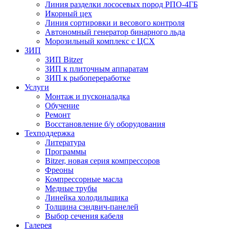
Линия разделки лососевых пород РПО-4ГБ
Икорный цех
Линия сортировки и весового контроля
Автономный генератор бинарного льда
Морозильный комплекс с ЦСХ
ЗИП
ЗИП Bitzer
ЗИП к плиточным аппаратам
ЗИП к рыбопереработке
Услуги
Монтаж и пусконаладка
Обучение
Ремонт
Восстановление б/у оборудования
Техподдержка
Литература
Программы
Bitzer, новая серия компрессоров
Фреоны
Компрессорные масла
Медные трубы
Линейка холодильщика
Толщина сэндвич-панелей
Выбор сечения кабеля
Галерея