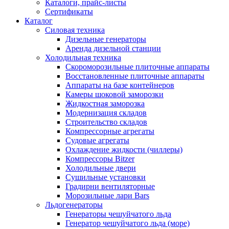
Каталоги, прайс-листы
Сертификаты
Каталог
Силовая техника
Дизельные генераторы
Аренда дизельной станции
Холодильная техника
Cкороморозильные плиточные аппараты
Восстановленные плиточные аппараты
Аппараты на базе контейнеров
Камеры шоковой заморозки
Жидкостная заморозка
Модернизация складов
Строительство складов
Компрессорные агрегаты
Судовые агрегаты
Охлаждение жидкости (чиллеры)
Компрессоры Bitzer
Холодильные двери
Сушильные установки
Градирни вентиляторные
Морозильные лари Bars
Льдогенераторы
Генераторы чешуйчатого льда
Генератор чешуйчатого льда (море)