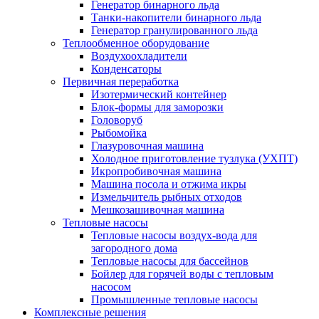
Генератор бинарного льда
Танки-накопители бинарного льда
Генератор гранулированного льда
Теплообменное оборудование
Воздухоохладители
Конденсаторы
Первичная переработка
Изотермический контейнер
Блок-формы для заморозки
Головоруб
Рыбомойка
Глазуровочная машина
Холодное приготовление тузлука (УХПТ)
Икропробивочная машина
Машина посола и отжима икры
Измельчитель рыбных отходов
Мешкозашивочная машина
Тепловые насосы
Тепловые насосы воздух-вода для
загородного дома
Тепловые насосы для бассейнов
Бойлер для горячей воды с тепловым
насосом
Промышленные тепловые насосы
Комплексные решения