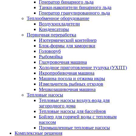
Генератор бинарного льда
Танки-накопители бинарного льда
Генератор гранулированного льда
Теплообменное оборудование
Воздухоохладители
Конденсаторы
Первичная переработка
Изотермический контейнер
Блок-формы для заморозки
Головоруб
Рыбомойка
Глазуровочная машина
Холодное приготовление тузлука (УХПТ)
Икропробивочная машина
Машина посола и отжима икры
Измельчитель рыбных отходов
Мешкозашивочная машина
Тепловые насосы
Тепловые насосы воздух-вода для
загородного дома
Тепловые насосы для бассейнов
Бойлер для горячей воды с тепловым
насосом
Промышленные тепловые насосы
Комплексные решения