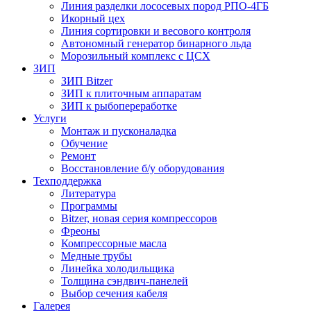
Линия разделки лососевых пород РПО-4ГБ
Икорный цех
Линия сортировки и весового контроля
Автономный генератор бинарного льда
Морозильный комплекс с ЦСХ
ЗИП
ЗИП Bitzer
ЗИП к плиточным аппаратам
ЗИП к рыбопереработке
Услуги
Монтаж и пусконаладка
Обучение
Ремонт
Восстановление б/у оборудования
Техподдержка
Литература
Программы
Bitzer, новая серия компрессоров
Фреоны
Компрессорные масла
Медные трубы
Линейка холодильщика
Толщина сэндвич-панелей
Выбор сечения кабеля
Галерея