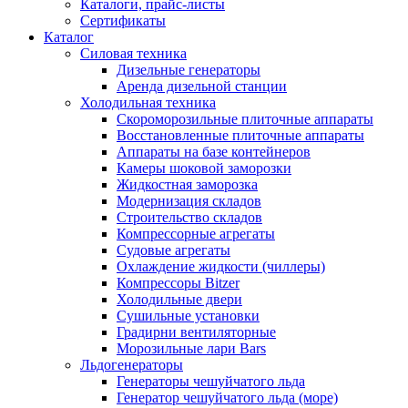
Каталоги, прайс-листы
Сертификаты
Каталог
Силовая техника
Дизельные генераторы
Аренда дизельной станции
Холодильная техника
Cкороморозильные плиточные аппараты
Восстановленные плиточные аппараты
Аппараты на базе контейнеров
Камеры шоковой заморозки
Жидкостная заморозка
Модернизация складов
Строительство складов
Компрессорные агрегаты
Судовые агрегаты
Охлаждение жидкости (чиллеры)
Компрессоры Bitzer
Холодильные двери
Сушильные установки
Градирни вентиляторные
Морозильные лари Bars
Льдогенераторы
Генераторы чешуйчатого льда
Генератор чешуйчатого льда (море)