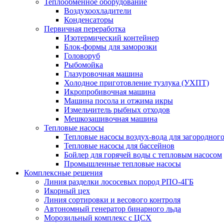
Теплообменное оборудование
Воздухоохладители
Конденсаторы
Первичная переработка
Изотермический контейнер
Блок-формы для заморозки
Головоруб
Рыбомойка
Глазуровочная машина
Холодное приготовление тузлука (УХПТ)
Икропробивочная машина
Машина посола и отжима икры
Измельчитель рыбных отходов
Мешкозашивочная машина
Тепловые насосы
Тепловые насосы воздух-вода для загородног
Тепловые насосы для бассейнов
Бойлер для горячей воды с тепловым насосом
Промышленные тепловые насосы
Комплексные решения
Линия разделки лососевых пород РПО-4ГБ
Икорный цех
Линия сортировки и весового контроля
Автономный генератор бинарного льда
Морозильный комплекс с ЦСХ