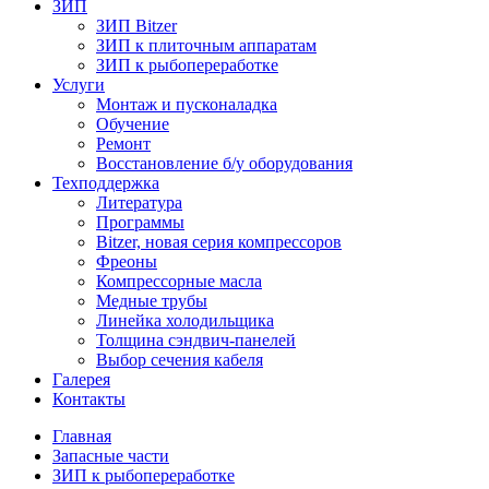
ЗИП
ЗИП Bitzer
ЗИП к плиточным аппаратам
ЗИП к рыбопереработке
Услуги
Монтаж и пусконаладка
Обучение
Ремонт
Восстановление б/у оборудования
Техподдержка
Литература
Программы
Bitzer, новая серия компрессоров
Фреоны
Компрессорные масла
Медные трубы
Линейка холодильщика
Толщина сэндвич-панелей
Выбор сечения кабеля
Галерея
Контакты
Главная
Запасные части
ЗИП к рыбопереработке