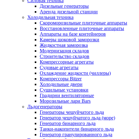
Силовая техника
Дизельные генераторы
Аренда дизельной станции
Холодильная техника
Cкороморозильные плиточные аппараты
Восстановленные плиточные аппараты
Аппараты на базе контейнеров
Камеры шоковой заморозки
Жидкостная заморозка
Модернизация складов
Строительство складов
Компрессорные агрегаты
Судовые агрегаты
Охлаждение жидкости (чиллеры)
Компрессоры Bitzer
Холодильные двери
Сушильные установки
Градирни вентиляторные
Морозильные лари Bars
Льдогенераторы
Генераторы чешуйчатого льда
Генератор чешуйчатого льда (море)
Генератор бинарного льда
Танки-накопители бинарного льда
Генератор гранулированного льда