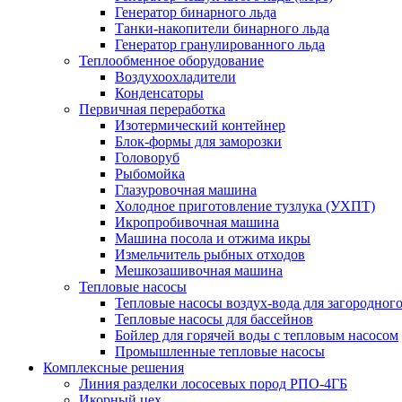
Генератор бинарного льда
Танки-накопители бинарного льда
Генератор гранулированного льда
Теплообменное оборудование
Воздухоохладители
Конденсаторы
Первичная переработка
Изотермический контейнер
Блок-формы для заморозки
Головоруб
Рыбомойка
Глазуровочная машина
Холодное приготовление тузлука (УХПТ)
Икропробивочная машина
Машина посола и отжима икры
Измельчитель рыбных отходов
Мешкозашивочная машина
Тепловые насосы
Тепловые насосы воздух-вода для загородног
Тепловые насосы для бассейнов
Бойлер для горячей воды с тепловым насосом
Промышленные тепловые насосы
Комплексные решения
Линия разделки лососевых пород РПО-4ГБ
Икорный цех