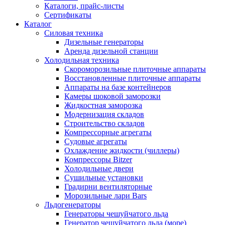
Каталоги, прайс-листы
Сертификаты
Каталог
Силовая техника
Дизельные генераторы
Аренда дизельной станции
Холодильная техника
Cкороморозильные плиточные аппараты
Восстановленные плиточные аппараты
Аппараты на базе контейнеров
Камеры шоковой заморозки
Жидкостная заморозка
Модернизация складов
Строительство складов
Компрессорные агрегаты
Судовые агрегаты
Охлаждение жидкости (чиллеры)
Компрессоры Bitzer
Холодильные двери
Сушильные установки
Градирни вентиляторные
Морозильные лари Bars
Льдогенераторы
Генераторы чешуйчатого льда
Генератор чешуйчатого льда (море)