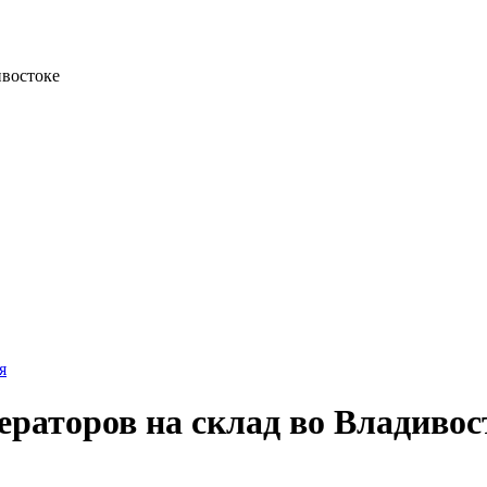
ивостоке
я
ераторов на склад во Владивос