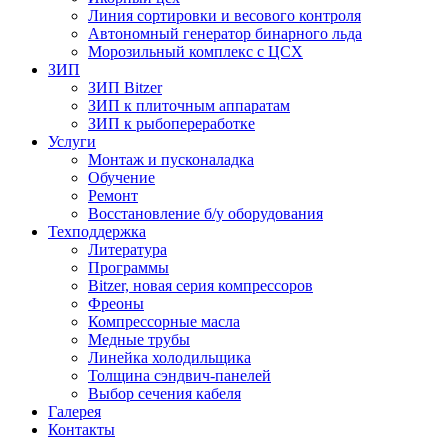
Линия сортировки и весового контроля
Автономный генератор бинарного льда
Морозильный комплекс с ЦСХ
ЗИП
ЗИП Bitzer
ЗИП к плиточным аппаратам
ЗИП к рыбопереработке
Услуги
Монтаж и пусконаладка
Обучение
Ремонт
Восстановление б/у оборудования
Техподдержка
Литература
Программы
Bitzer, новая серия компрессоров
Фреоны
Компрессорные масла
Медные трубы
Линейка холодильщика
Толщина сэндвич-панелей
Выбор сечения кабеля
Галерея
Контакты