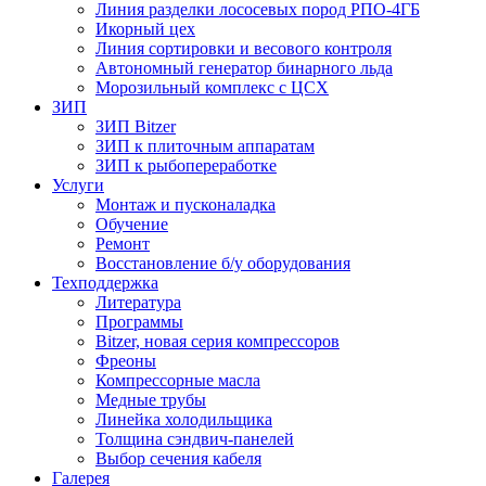
Линия разделки лососевых пород РПО-4ГБ
Икорный цех
Линия сортировки и весового контроля
Автономный генератор бинарного льда
Морозильный комплекс с ЦСХ
ЗИП
ЗИП Bitzer
ЗИП к плиточным аппаратам
ЗИП к рыбопереработке
Услуги
Монтаж и пусконаладка
Обучение
Ремонт
Восстановление б/у оборудования
Техподдержка
Литература
Программы
Bitzer, новая серия компрессоров
Фреоны
Компрессорные масла
Медные трубы
Линейка холодильщика
Толщина сэндвич-панелей
Выбор сечения кабеля
Галерея