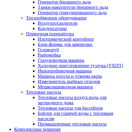
Генератор бинарного льда
Танки-накопители бинарного льда
Генератор гранулированного льда
Теплообменное оборудование
Воздухоохладители
Конденсаторы
Первичная переработка
Изотермический контейнер
Блок-формы для заморозки
Головоруб
Рыбомойка
Глазуровочная машина
Холодное приготовление тузлука (УХПТ)
Икропробивочная машина
Машина посола и отжима икры
Измельчитель рыбных отходов
Мешкозашивочная машина
Тепловые насосы
Тепловые насосы воздух-вода для
загородного дома
Тепловые насосы для бассейнов
Бойлер для горячей воды с тепловым
насосом
Промышленные тепловые насосы
Комплексные решения