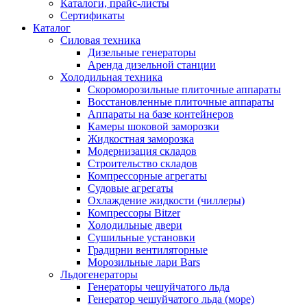
Каталоги, прайс-листы
Сертификаты
Каталог
Силовая техника
Дизельные генераторы
Аренда дизельной станции
Холодильная техника
Cкороморозильные плиточные аппараты
Восстановленные плиточные аппараты
Аппараты на базе контейнеров
Камеры шоковой заморозки
Жидкостная заморозка
Модернизация складов
Строительство складов
Компрессорные агрегаты
Судовые агрегаты
Охлаждение жидкости (чиллеры)
Компрессоры Bitzer
Холодильные двери
Сушильные установки
Градирни вентиляторные
Морозильные лари Bars
Льдогенераторы
Генераторы чешуйчатого льда
Генератор чешуйчатого льда (море)